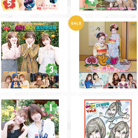
【BD】GO!GO!まひゆな号Vol.3
【BD】桃さんぽVol.7
¥3,500
¥2,000
SOLD OUT
【DVD】GO!GO!こじまな号Vol
4
【BD】GO!GO!まひゆな号Vol.1
¥3,000