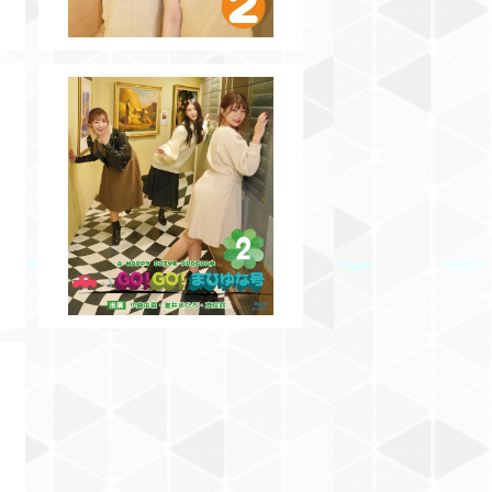
SOLD OUT
【BD】GO!GO!まひゆな号Vol.2
¥3,000
.