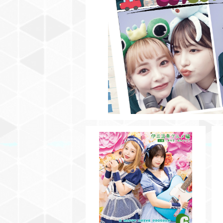
¥3,500
【BD】GO!GO!まひゆな号Vol.6
伊豆温泉グルメ編 サイン入
¥3,500
りチェキ付き