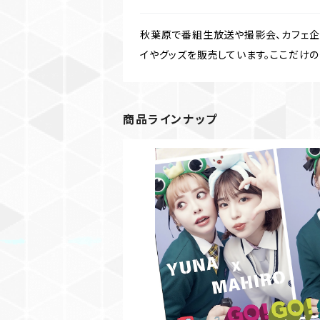
秋葉原で番組生放送や撮影会、カフェ企画
イやグッズを販売しています。ここだけのグッズ
商品ラインナップ
【BD】GO!GO!まひゆな号Vol.7 
りチェキ付