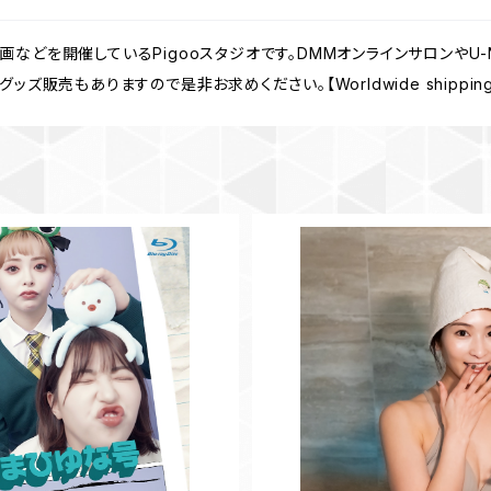
などを開催しているPigooスタジオです。DMMオンラインサロンやU
販売もありますので是非お求めください。【Worldwide shipping fr
韓国編【シリーズ最終巻】 サイン入
【BD】本庄鈴
き