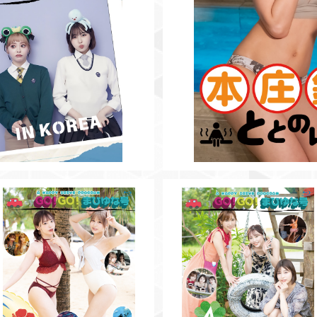
SOLD OUT
SOLD OUT
【BD】GO!GO!まひゆな号Vol.5
【BD】GO!GO!まひゆな号Vol.
沖縄バカンス編
千葉グランピング編
¥3,500
¥3,500