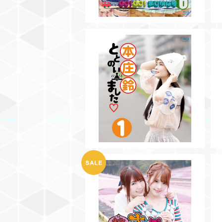
SOLD OUT
【BD】本庄鈴ととのいました♡V
ol.1
¥3,500
【BD】桃さんぽVol.6
¥2,000