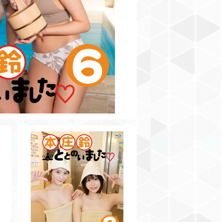
¥3,500
SOLD OUT
4
【BD】本庄鈴ととのいました♡V
ol.2
¥3,500