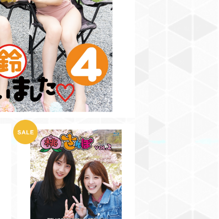
¥3,500
【DVD】桃さんぽVol.2
o
¥2,000