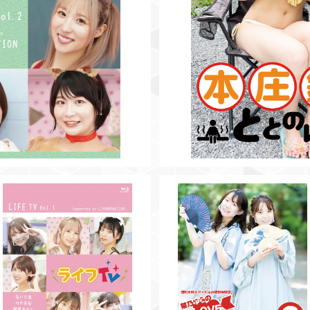
SOLD OUT
【BD】ライフTV Vol.1
【BD】架乃ゆらのLOVE昭和V
¥3,500
l.6
¥3,500