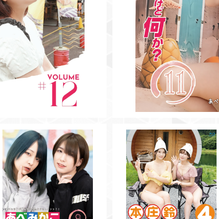
【BD】あべみかこのAAですけど
【BD】本庄鈴ととのいました♡
何か？Vol.9
ol.4
¥3,500
¥3,500