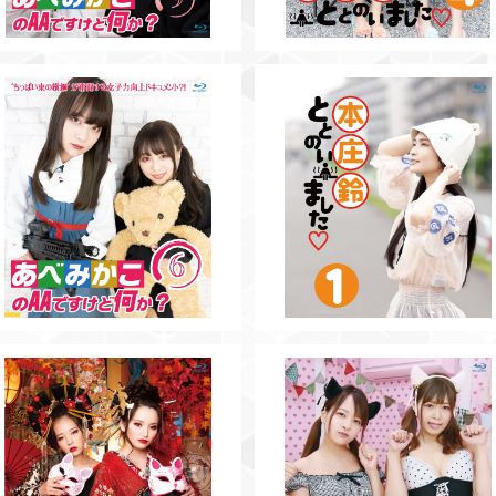
SOLD OUT
【BD】あべみかこのAAですけど
何か？Vol.6
【BD】本庄鈴ととのいました♡
¥3,500
ol.1
¥3,500
【BD】あべみかこのAAですけど
【BD】あべみかこのAAですけ
何か？Vol.3
何か？Vol.2
¥3,000
¥3,000