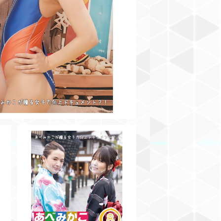
¥3,500
V
【BD】あべみかこのAAですけど
何か？Vol.8
¥3,500