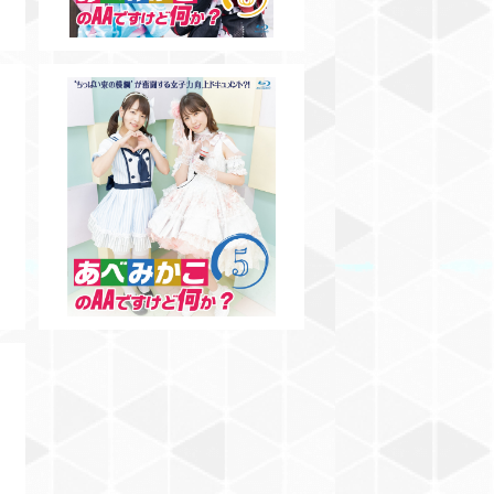
【BD】あべみかこのAAですけど
何か？Vol.5
V
¥3,500
ど