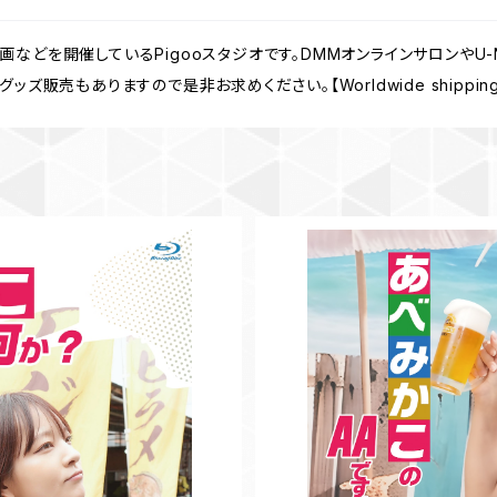
などを開催しているPigooスタジオです。DMMオンラインサロンやU
販売もありますので是非お求めください。【Worldwide shipping fr
ど何か？Vol.12
【BD】あべみかこ