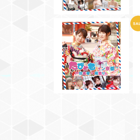
SOLD OUT
【BD】たびともイン京都 戸田
真琴×飛鳥りん
¥3,000