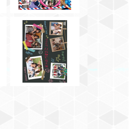
上
【DVD】グアムで小島レディオ
¥3,000