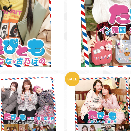
【BD】たびとも戸田真琴卒業旅
たびとも希崎ジェシカ卒業旅
行
～フォーエバー凛ジェシ～
¥3,500
¥1,500