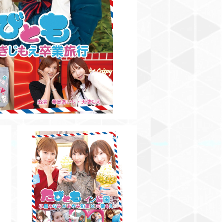
¥3,500
SOLD OUT
行
【BD】たびともイン韓国 小島
みなみ×あやみ旬果×天使もえ
¥3,000