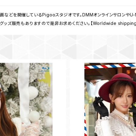
などを開催しているPigooスタジオです。DMMオンラインサロンやU
販売もありますので是非お求めください。【Worldwide shipping fr
Vol.20
【BD】たびとも