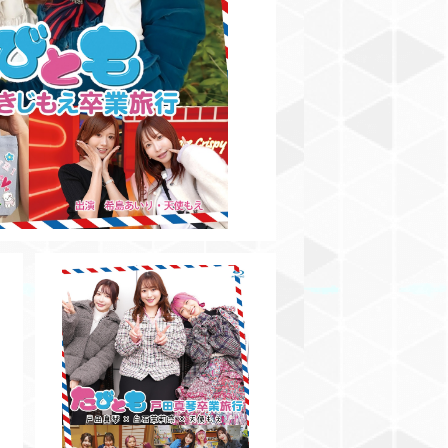
¥3,500
【BD】たびとも戸田真琴卒業旅
行
¥3,500