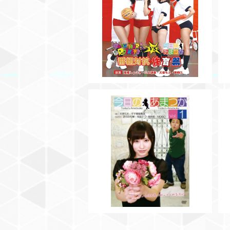
SOLD OUT
【BD】SHOW YOUR ROCKET
S V.S 今日のあまつか 番組対抗
¥3,000
体育祭
SOLD OUT
【DVD】今日のあまつかVol.1
¥3,000