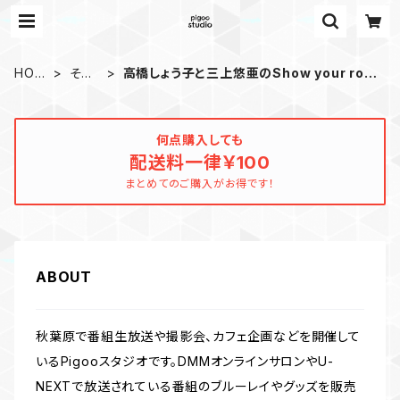
HOM
その
高橋しょう子と三上悠亜のShow your roc
E
他
kets
何点購入しても
配送料一律￥100
まとめてのご購入がお得です！
ABOUT
秋葉原で番組生放送や撮影会、カフェ企画などを開催して
いるPigooスタジオです。DMMオンラインサロンやU-
NEXTで放送されている番組のブルーレイやグッズを販売