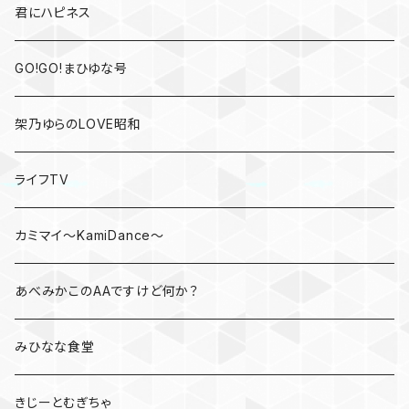
君にハピネス
GO!GO!まひゆな号
架乃ゆらのLOVE昭和
ライフTV
カミマイ～KamiDance～
あべみかこのAAですけど何か？
みひなな食堂
きじーとむぎちゃ