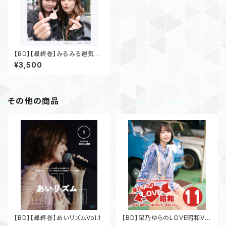
【BD】【最終巻】みるみる運気向
上委員会Vol.2
¥3,500
その他の商品
【BD】【最終巻】あいリズムVol.1
【BD】架乃ゆらのLOVE昭和Vo
l.11