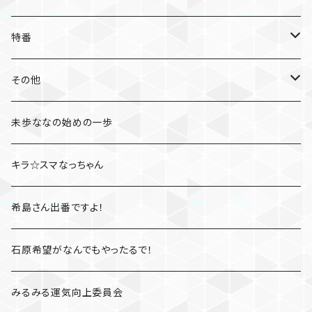
特番
たびとも
その他
桃さんぽ
未歩ななの始めの一歩
凛とジェシカのファイト一発
キラ☆スマなっちゃん
高橋しょう子と三上悠亜のShow your rockets
希島さん出番ですよ！
かすみレディオ
石原希望がなんでもやったるで！
みるみる運気向上委員会