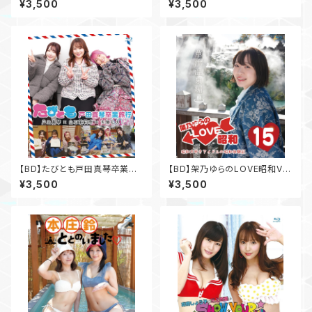
¥3,500
¥3,500
【BD】たびとも戸田真琴卒業旅
【BD】架乃ゆらのLOVE昭和Vo
行
l.15 草津温泉編
¥3,500
¥3,500