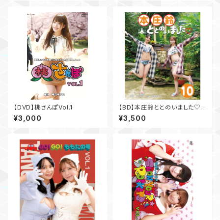
【DVD】桃さんぽVol.1
【BD】本庄鈴ととのいました♡V
ol.10
¥3,000
¥3,500