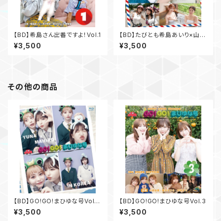
【BD】希島さん出番ですよ！Vol.1
【BD】たびとも希島あいり×山岸
あや花
¥3,500
¥3,500
その他の商品
【BD】GO!GO!まひゆな号Vol.7
【BD】GO!GO!まひゆな号Vol.3
韓国編【シリーズ最終巻】 サ
¥3,500
¥3,500
イン入りチェキ付き