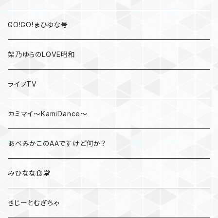
GO!GO!まひゆな号
架乃ゆらのLOVE昭和
ライフTV
カミマイ～KamiDance～
あべみかこのAAですけど何か？
みひなな食堂
きじーとむぎちゃ