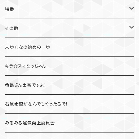
特番
たびとも
その他
桃さんぽ
未歩ななの始めの一歩
凛とジェシカのファイト一発
キラ☆スマなっちゃん
高橋しょう子と三上悠亜のShow your rockets
希島さん出番ですよ！
かすみレディオ
石原希望がなんでもやったるで！
みるみる運気向上委員会