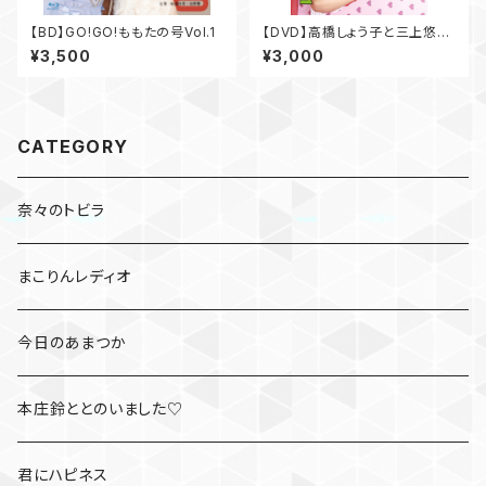
【BD】GO!GO!ももたの号Vol.1
【DVD】高橋しょう子と三上悠亜
のShow your rockets Vol.1
¥3,500
¥3,000
CATEGORY
奈々のトビラ
まこりんレディオ
今日のあまつか
本庄鈴ととのいました♡
君にハピネス