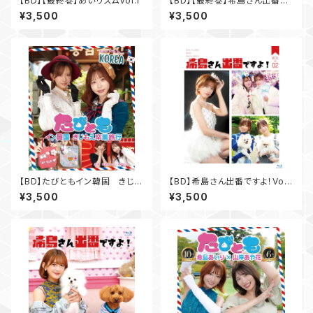
【BD】【最終巻】あいリズムVol.1
【BD】【最終巻】希島さん出番で
すよ！Vol.4
¥3,500
¥3,500
【BD】たびともイン韓国 きじも
【BD】希島さん出番ですよ！Vol.
え卒業旅行
2
¥3,500
¥3,500