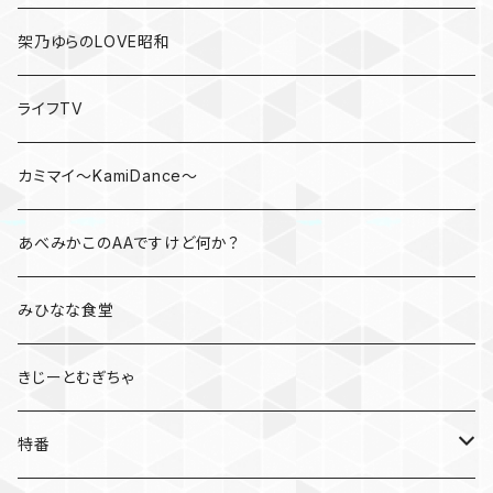
架乃ゆらのLOVE昭和
ライフTV
カミマイ～KamiDance～
あべみかこのAAですけど何か？
みひなな食堂
きじーとむぎちゃ
特番