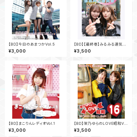
【BD】今日のあまつかVol.5
【BD】【最終巻】みるみる運気向
上委員会Vol.2
¥3,000
¥3,500
【BD】まこりんレディオVol.1
【BD】架乃ゆらのLOVE昭和Vo
l.16
¥3,000
¥3,500