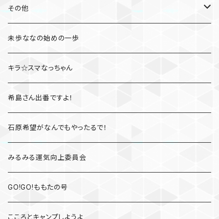
たびとも
その他
桃さんぽ
未歩ななの始めの一歩
凛とジェシカのファイト一発
キラ☆スマなっちゃん
高橋しょう子と三上悠亜のShow your rockets
希島さん出番ですよ！
かすみレディオ
石原希望がなんでもやったるで！
みるみる運気向上委員会
GO!GO!ももたの号
こころとキャンプしようよ