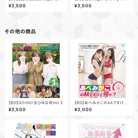
でもやったるで！Vol.3
たるで！Vol.1
¥3,500
¥3,500
その他の商品
【BD】GO!GO!まひゆな号Vol.3
【BD】あべみかこのAAですけど
何か？Vol.4
¥3,500
¥3,000