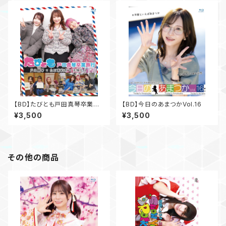
【BD】たびとも戸田真琴卒業旅
【BD】今日のあまつかVol.16
行
¥3,500
¥3,500
その他の商品