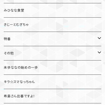
みひなな食堂
きじーとむぎちゃ
特番
たびとも
その他
桃さんぽ
未歩ななの始めの一歩
凛とジェシカのファイト一発
キラ☆スマなっちゃん
高橋しょう子と三上悠亜のShow your rockets
希島さん出番ですよ！