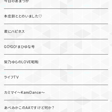
今日のあまつか
本庄鈴ととのいました♡
君にハピネス
GO!GO!まひゆな号
架乃ゆらのLOVE昭和
ライフTV
カミマイ～KamiDance～
あべみかこのAAですけど何か？