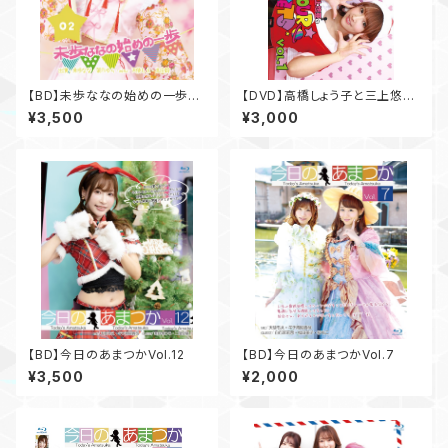
【BD】未歩ななの始めの一歩Vo
【DVD】高橋しょう子と三上悠亜
l.2
のShow your rockets Vol.1
¥3,500
¥3,000
【BD】今日のあまつかVol.12
【BD】今日のあまつかVol.7
¥3,500
¥2,000