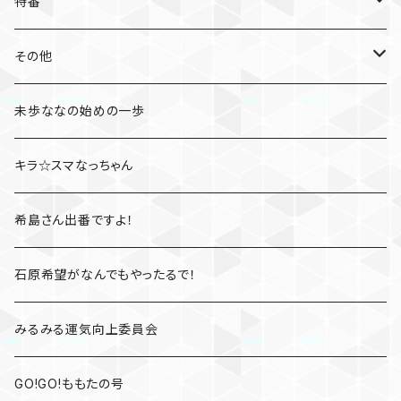
特番
たびとも
その他
桃さんぽ
未歩ななの始めの一歩
凛とジェシカのファイト一発
キラ☆スマなっちゃん
高橋しょう子と三上悠亜のShow your rockets
希島さん出番ですよ！
かすみレディオ
石原希望がなんでもやったるで！
みるみる運気向上委員会
GO!GO!ももたの号