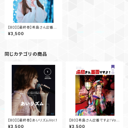
【BD】【最終巻】希島さん出番で
すよ！Vol.4
¥3,500
同じカテゴリの商品
【BD】【最終巻】あいリズムVol.1
【BD】希島さん出番ですよ！Vol.
3
¥3,500
¥3,500