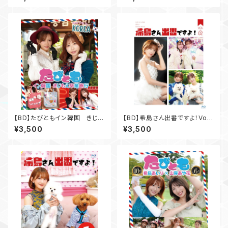
【BD】たびともイン韓国 きじも
【BD】希島さん出番ですよ！Vol.
え卒業旅行
2
¥3,500
¥3,500