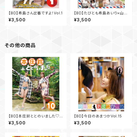
【BD】希島さん出番ですよ！Vol.1
【BD】たびとも希島あいり×山岸
あや花
¥3,500
¥3,500
その他の商品
【BD】本庄鈴ととのいました♡V
【BD】今日のあまつかVol.15
ol.10
¥3,500
¥3,500