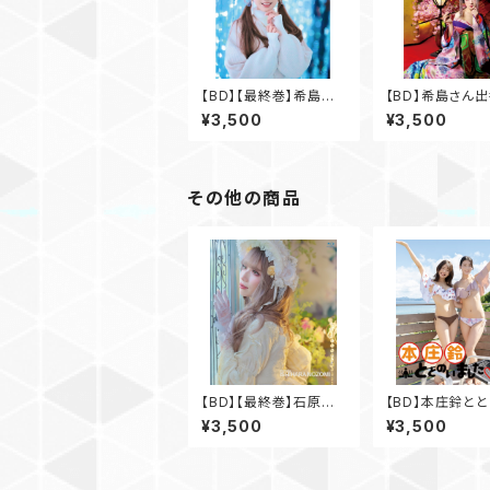
【BD】【最終巻】希島さ
【BD】希島さん
ん出番ですよ！Vol.4
よ！Vol.3
¥3,500
¥3,500
その他の商品
【BD】【最終巻】石原希
【BD】本庄鈴と
望がなんでもやったる
した♡Vol.5
¥3,500
¥3,500
で！Vol.3