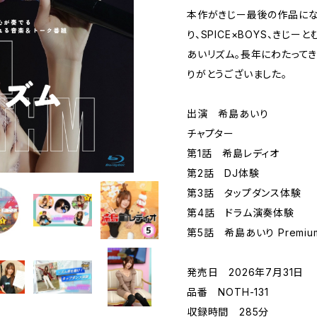
本作がきじー最後の作品にな
り、SPICE×BOYS、きじ
あいリズム。長年にわたって
りがとうございました。
出演 希島あいり
チャプター
第1話 希島レディオ
第2話 DJ体験
第3話 タップダンス体験
第4話 ドラム演奏体験
第5話 希島あいり Premium Di
発売日 2026年7月31日
品番 NOTH-131
収録時間 285分