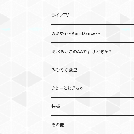
ライフTV
カミマイ～KamiDance～
あべみかこのAAですけど何か？
みひなな食堂
きじーとむぎちゃ
特番
たびとも
その他