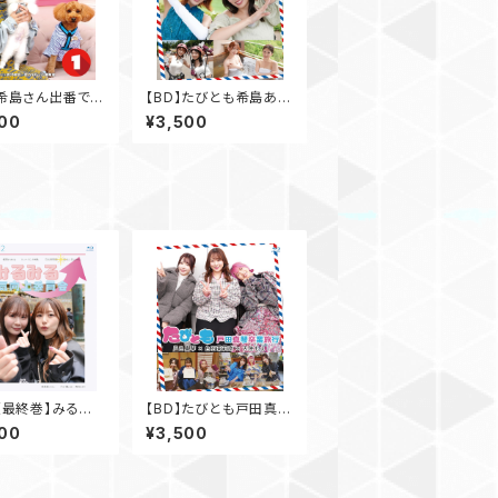
】希島さん出番です
【BD】たびとも希島あい
.1
り×山岸あや花
00
¥3,500
】【最終巻】みるみ
【BD】たびとも戸田真琴
向上委員会Vol.
卒業旅行
00
¥3,500