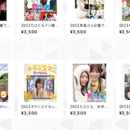
出番です
【BD】たびともイン韓
【BD】希島さん出番です
【BD
国 きじもえ卒業旅行
よ！Vol.2
よ！Vol
¥3,500
¥3,500
¥3,5
とのいま
【BD】キラ☆スマなっち
【BD】たびとも 未歩な
【BD
ゃんVol.3
な×古乃ほの
る運気
¥3,500
¥3,500
¥3,5
2