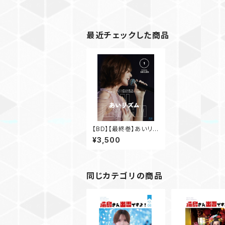
最近チェックした商品
【BD】【最終巻】あいリズ
ムVol.1
¥3,500
同じカテゴリの商品