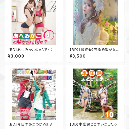
【BD】あべみかこのAAですけど
【BD】【最終巻】石原希望がなん
何か？Vol.4
でもやったるで！Vol.3
¥3,000
¥3,500
【BD】今日のあまつかVol.8
【BD】本庄鈴ととのいました♡V
ol.10