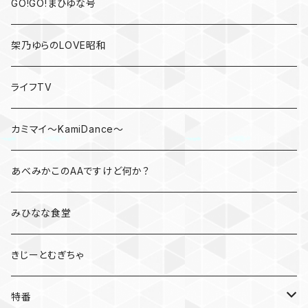
GO!GO!まひゆな号
架乃ゆらのLOVE昭和
ライフTV
カミマイ～KamiDance～
あべみかこのAAですけど何か？
みひなな食堂
きじーとむぎちゃ
特番