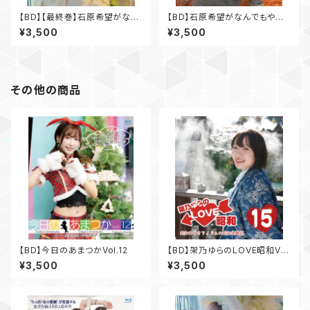
【BD】【最終巻】石原希望がなん
【BD】石原希望がなんでもやっ
でもやったるで！Vol.3
たるで！Vol.2
¥3,500
¥3,500
その他の商品
【BD】今日のあまつかVol.12
【BD】架乃ゆらのLOVE昭和Vo
l.15 草津温泉編
¥3,500
¥3,500