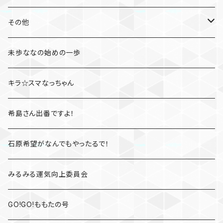
たびとも
その他
桃さんぽ
未歩ななの始めの一歩
凛とジェシカのファイト一発
キラ☆スマなっちゃん
高橋しょう子と三上悠亜のShow your rockets
希島さん出番ですよ！
かすみレディオ
石原希望がなんでもやったるで！
みるみる運気向上委員会
GO!GO!ももたの号